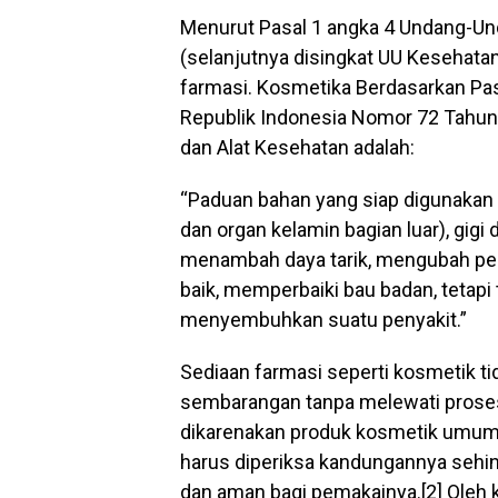
Menurut Pasal 1 angka 4 Undang-U
(selanjutnya disingkat UU Kesehata
farmasi. Kosmetika Berdasarkan Pas
Republik Indonesia Nomor 72 Tahu
dan Alat Kesehatan adalah:
“Paduan bahan yang siap digunakan pa
dan organ kelamin bagian luar), gig
menambah daya tarik, mengubah pen
baik, memperbaiki bau badan, tetap
menyembuhkan suatu penyakit.”
Sediaan farmasi seperti kosmetik t
sembarangan tanpa melewati proses p
dikarenakan produk kosmetik umu
harus diperiksa kandungannya sehin
dan aman bagi pemakainya.[2] Oleh k