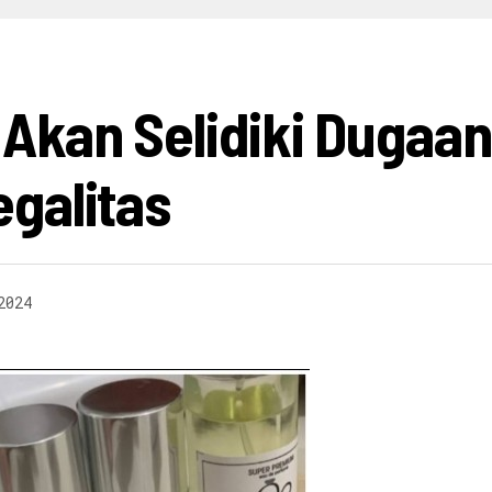
HIBURAN
INFO BISNIS
OPINI
INFO BUDAYA
V
Akan Selidiki Dugaa
egalitas
2024