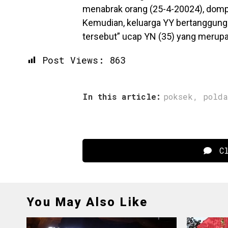
menabrak orang (25-4-20024), dompe
Kemudian, keluarga YY bertanggung
tersebut” ucap YN (35) yang merupak
Post Views:
863
In this article:
poksek
,
polda
Cl
You May Also Like