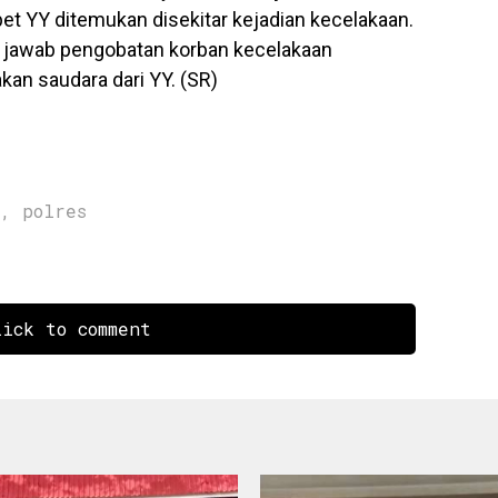
t YY ditemukan disekitar kejadian kecelakaan.
 jawab pengobatan korban kecelakaan
an saudara dari YY. (SR)
,
polres
ick to comment