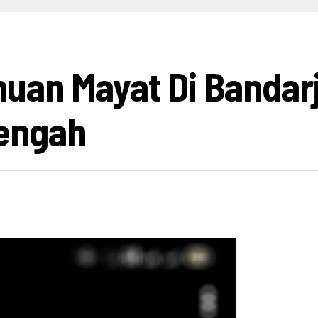
HIBURAN
INFO BISNIS
OPINI
INFO BUDAYA
V
uan Mayat Di Bandarj
engah