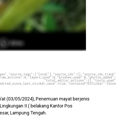
ges","source_tags":["local"],"source_ids":{},"source_ids_track"
raw_actions":0,"layers_used":0,"brushes_used":0,"photos_added":
,"total_editor_actions":{},"tools_used"
edited_since_last_sticker_save":true,"containsFTESticker":false
at (03/05/2024), Penemuan mayat berjenis
, Lingkungan II ( belakang Kantor Pos
esar, Lampung Tengah.