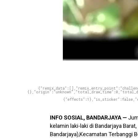
{"remix_data":[],"remix_entry_point":"challen
{},"origin":"unknown","total_draw_time":0,"total_d
{"effects":1},"is_sticker":false,"
INFO SOSIAL, BANDARJAYA —
Jum’
kelamin laki-laki di Bandarjaya Barat
Bandarjaya),Kecamatan Terbanggi B