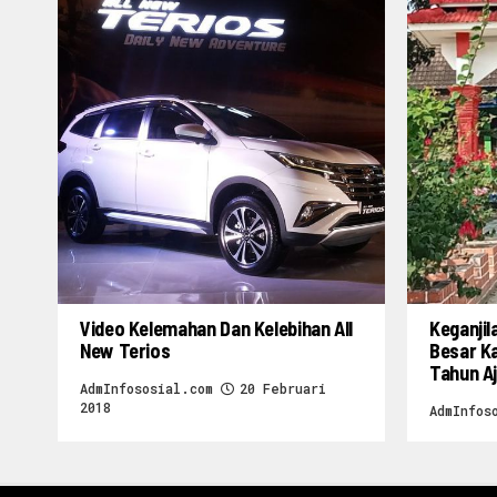
Video Kelemahan Dan Kelebihan All
Keganjil
New Terios
Besar K
Tahun A
AdmInfososial.com
20 Februari
2018
AdmInfos