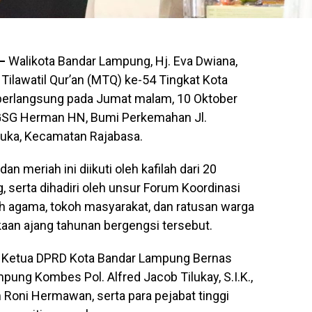
–
Walikota Bandar Lampung, Hj. Eva Dwiana,
lawatil Qur’an (MTQ) ke-54 Tingkat Kota
berlangsung pada Jumat malam, 10 Oktober
 GSG Herman HN, Bumi Perkemahan Jl.
uka, Kecamatan Rajabasa.
n meriah ini diikuti oleh kafilah dari 20
serta dihadiri oleh unsur Forum Koordinasi
h agama, tokoh masyarakat, dan ratusan warga
an ajang tahunan bergengsi tersebut.
, Ketua DPRD Kota Bandar Lampung Bernas
mpung Kombes Pol. Alfred Jacob Tilukay, S.I.K.,
 Roni Hermawan, serta para pejabat tinggi