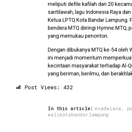
meliputi defile kafilah dari 20 keca
saritilawah, lagu Indonesia Raya dan
Ketua LPTQ Kota Bandar Lampung. P
bendera MTQ diiringi Hymne MTQ, p
yang memukau penonton.
Dengan dibukanya MTQ ke-54 oleh W
ini menjadi momentum memperkuat ni
kecintaan masyarakat terhadap Al-Q
yang beriman, berilmu, dan berakhla
Post Views:
432
In this article:
evadwiana
,
p
walikotabandarlampung