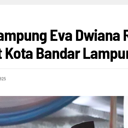
HIBURAN
INFO BISNIS
OPINI
INFO BUDAYA
V
Lampung Eva Dwiana
t Kota Bandar Lampu
025