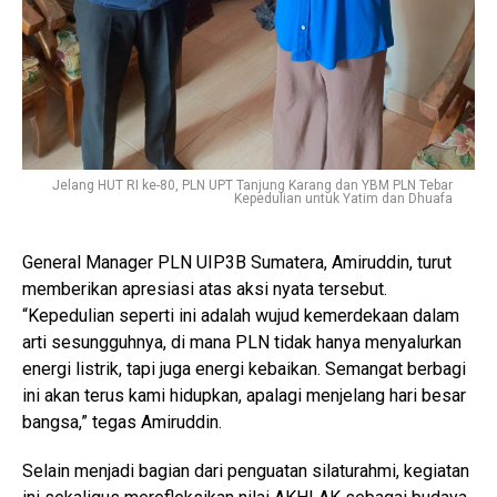
Jelang HUT RI ke-80, PLN UPT Tanjung Karang dan YBM PLN Tebar
Kepedulian untuk Yatim dan Dhuafa
General Manager PLN UIP3B Sumatera, Amiruddin, turut
memberikan apresiasi atas aksi nyata tersebut.
“Kepedulian seperti ini adalah wujud kemerdekaan dalam
arti sesungguhnya, di mana PLN tidak hanya menyalurkan
energi listrik, tapi juga energi kebaikan. Semangat berbagi
ini akan terus kami hidupkan, apalagi menjelang hari besar
bangsa,” tegas Amiruddin.
Selain menjadi bagian dari penguatan silaturahmi, kegiatan