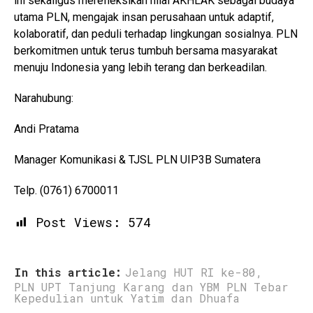
ini sekaligus merefleksikan nilai AKHLAK sebagai budaya
utama PLN, mengajak insan perusahaan untuk adaptif,
kolaboratif, dan peduli terhadap lingkungan sosialnya. PLN
berkomitmen untuk terus tumbuh bersama masyarakat
menuju Indonesia yang lebih terang dan berkeadilan.
Narahubung:
Andi Pratama
Manager Komunikasi & TJSL PLN UIP3B Sumatera
Telp. (0761) 6700011
Post Views:
574
In this article:
Jelang HUT RI ke-80
,
PLN UPT Tanjung Karang dan YBM PLN Tebar
Kepedulian untuk Yatim dan Dhuafa