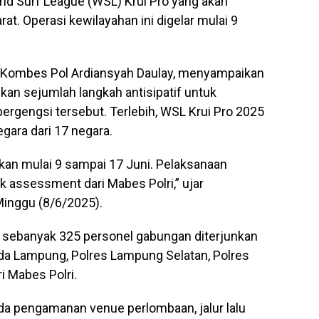
rld Surf League (WSL) Krui Pro yang akan
at. Operasi kewilayahan ini digelar mulai 9
, Kombes Pol Ardiansyah Daulay, menyampaikan
kan sejumlah langkah antisipatif untuk
gengsi tersebut. Terlebih, WSL Krui Pro 2025
ara dari 17 negara.
kan mulai 9 sampai 17 Juni. Pelaksanaan
sk assessment dari Mabes Polri,” ujar
Minggu (8/6/2025).
 sebanyak 325 personel gabungan diterjunkan
Polda Lampung, Polres Lampung Selatan, Polres
i Mabes Polri.
ada pengamanan venue perlombaan, jalur lalu