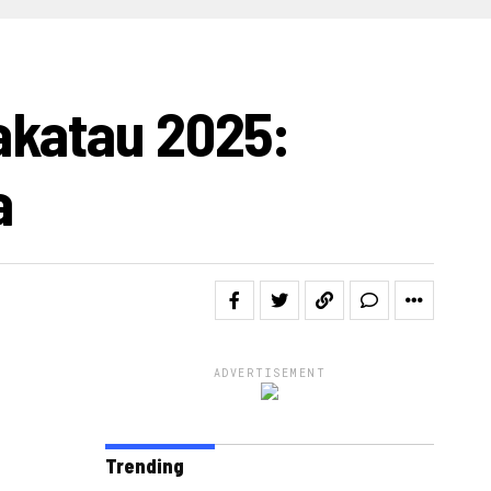
IDEO
akatau 2025:
a
ADVERTISEMENT
Trending