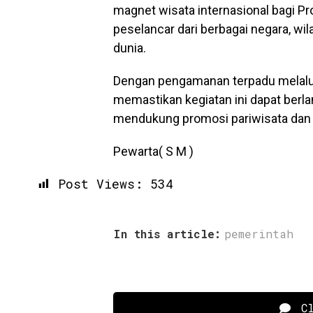
magnet wisata internasional bagi P
peselancar dari berbagai negara, wi
dunia.
Dengan pengamanan terpadu melalui
memastikan kegiatan ini dapat berl
mendukung promosi pariwisata dan c
Pewarta( S M )
Post Views:
534
In this article:
pemerintah
Cl