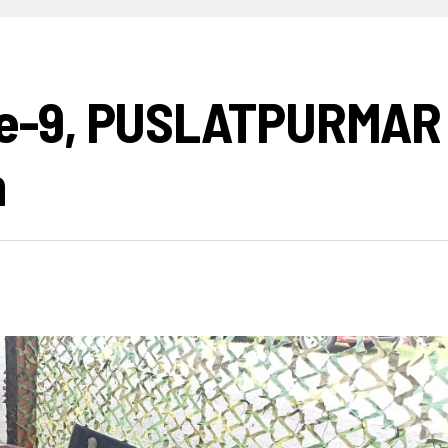
HIBURAN
INFO BISNIS
OPINI
INFO BUDAYA
V
-9, PUSLATPURMAR 8
h