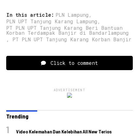
In this article:
PLN Lampung
,
PLN UPT Tanjung Karang Lampung
,
PT PLN UPT Tanjung Karang Beri Bantuan
Korban Terdampak Banjir di Bandarlampung
,
PT PLN UPT Tanjung Karang Korban Banjir
Click to comment
ADVERTISEMENT
Trending
Video Kelemahan Dan Kelebihan All New Terios