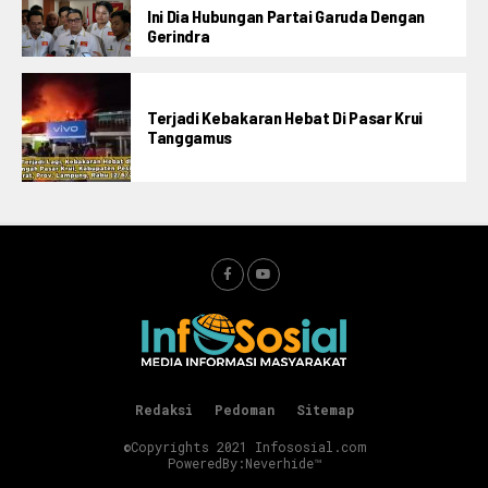
Ini Dia Hubungan Partai Garuda Dengan
Gerindra
Terjadi Kebakaran Hebat Di Pasar Krui
Tanggamus
Redaksi
Pedoman
Sitemap
©Copyrights 2021 Infososial.com
PoweredBy:
Neverhide™