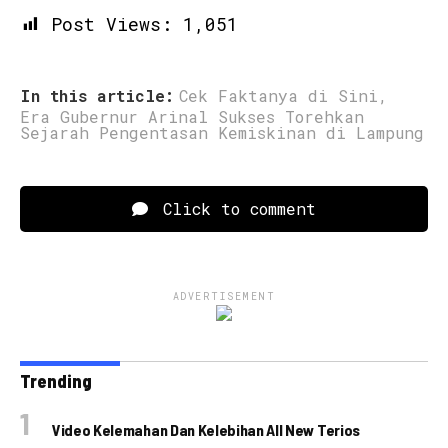
Post Views:
1,051
In this article:
Cek Faktanya di Sini
,
Era Gubernur Arinal Sukses Torehkan
Sejarah Pengentasan Kemiskinan di Lampung
Click to comment
ADVERTISEMENT
Trending
Video Kelemahan Dan Kelebihan All New Terios