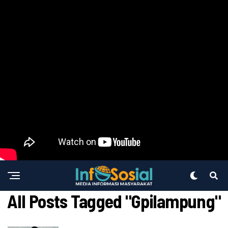
All Posts Tagged "gpilampung"