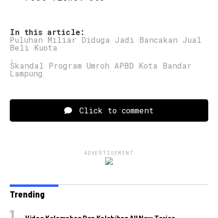
In this article:
Puluhan Miliar Diduga Jadi Bancakan Jual
Beli Kuota
,
Skandal Program Umroh APBD Kota Bandar
Lampung
Click to comment
ADVERTISEMENT
Trending
Video Kelemahan Dan Kelebihan All New Terios