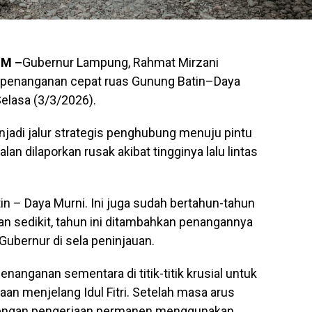
OM –
Gubernur Lampung, Rahmat Mirzani
s penanganan cepat ruas Gunung Batin–Daya
elasa (3/3/2026).
njadi jalur strategis penghubung menuju pintu
alan dilaporkan rusak akibat tingginya lalu lintas
atin – Daya Murni. Ini juga sudah bertahun-tahun
n sedikit, tahun ini ditambahkan penangannya
r Gubernur di sela peninjauan.
enanganan sementara di titik-titik krusial untuk
an menjelang Idul Fitri. Setelah masa arus
 dengan pengerjaan permanen menggunakan