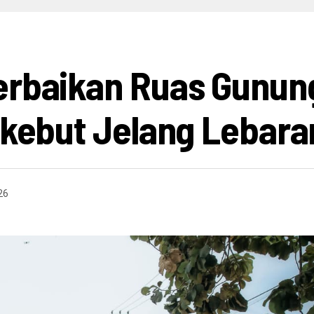
HIBURAN
INFO BISNIS
OPINI
INFO BUDAYA
V
erbaikan Ruas Gunun
Dikebut Jelang Lebara
26