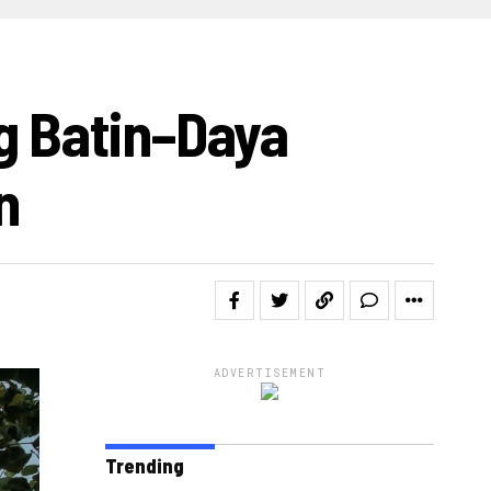
IDEO
g Batin–Daya
n
ADVERTISEMENT
Trending