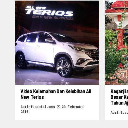
Video Kelemahan Dan Kelebihan All
Keganjil
New Terios
Besar K
Tahun A
AdmInfososial.com
20 Februari
2018
AdmInfos