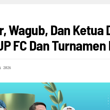
HIBURAN
INFO BISNIS
OPINI
INFO BUDAYA
V
ur, Wagub, Dan Ketu
IJP FC Dan Turnamen 
i 2026