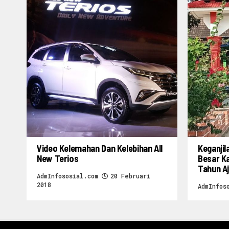
Video Kelemahan Dan Kelebihan All
Keganjil
New Terios
Besar K
Tahun A
AdmInfososial.com
20 Februari
2018
AdmInfos