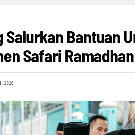
HIBURAN
INFO BISNIS
OPINI
INFO BUDAYA
V
Salurkan Bantuan Un
men Safari Ramadhan
i 2026