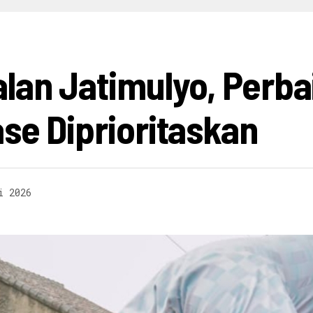
HIBURAN
INFO BISNIS
OPINI
INFO BUDAYA
V
alan Jatimulyo, Perb
se Diprioritaskan
i 2026