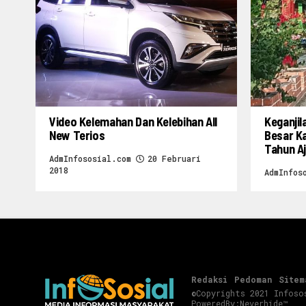
Video Kelemahan Dan Kelebihan All
Keganjil
New Terios
Besar K
Tahun A
AdmInfososial.com
20 Februari
2018
AdmInfos
Redaksi
Pedoman
Sitem
©Copyrights 2021 Infoso
PoweredBy:
Neverhide™