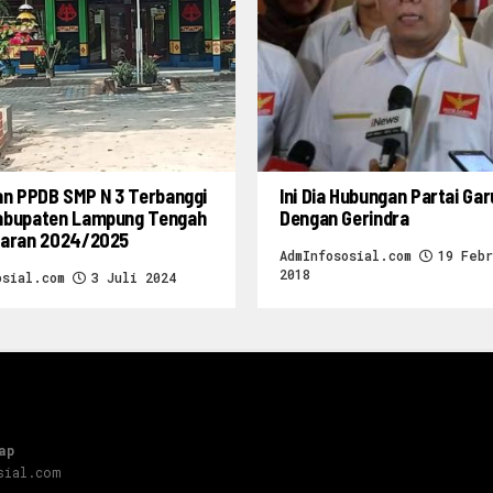
an PPDB SMP N 3 Terbanggi
Ini Dia Hubungan Partai Ga
abupaten Lampung Tengah
Dengan Gerindra
jaran 2024/2025
AdmInfososial.com
19 Febr
2018
osial.com
3 Juli 2024
ap
sial.com