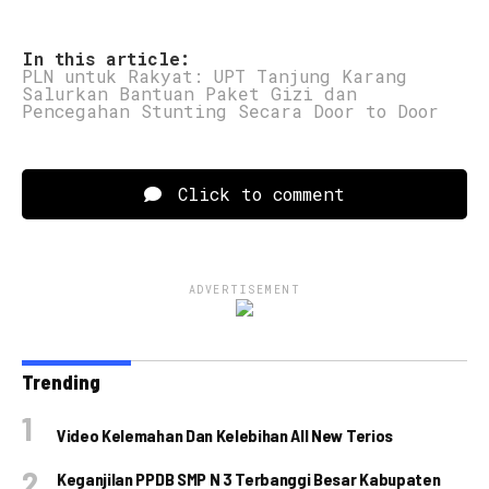
In this article:
PLN untuk Rakyat: UPT Tanjung Karang
Salurkan Bantuan Paket Gizi dan
Pencegahan Stunting Secara Door to Door
Click to comment
ADVERTISEMENT
Trending
Video Kelemahan Dan Kelebihan All New Terios
Keganjilan PPDB SMP N 3 Terbanggi Besar Kabupaten