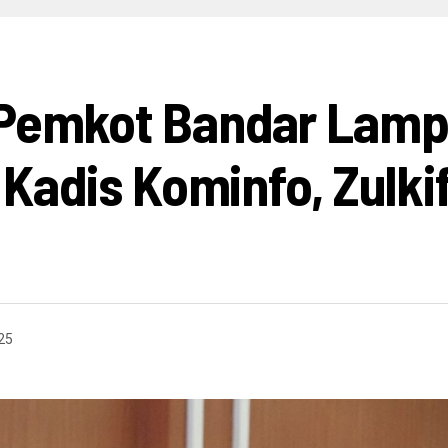
HIBURAN
INFO BISNIS
OPINI
INFO BUDAYA
V
 Pemkot Bandar Lamp
f Kadis Kominfo, Zulki
25