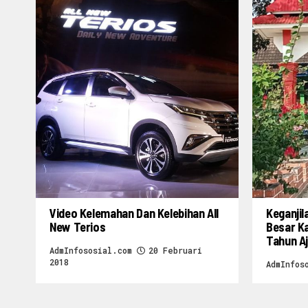
Video Kelemahan Dan Kelebihan All
Keganjil
New Terios
Besar K
Tahun A
AdmInfososial.com
20 Februari
2018
AdmInfos