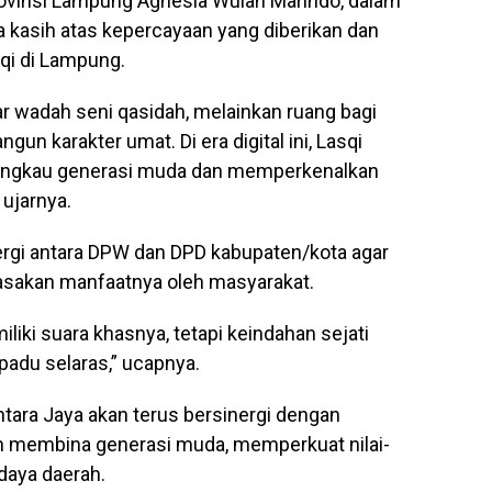
ovinsi Lampung Agnesia Wulan Marindo, dalam
kasih atas kepercayaan yang diberikan dan
i di Lampung.
r wadah seni qasidah, melainkan ruang bagi
n karakter umat. Di era digital ini, Lasqi
jangkau generasi muda dan memperkenalkan
 ujarnya.
ergi antara DPW dan DPD kabupaten/kota agar
rasakan manfaatnya oleh masyarakat.
iliki suara khasnya, tetapi keindahan sejati
padu selaras,” ucapnya.
ara Jaya akan terus bersinergi dengan
 membina generasi muda, memperkuat nilai-
udaya daerah.