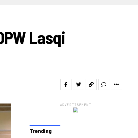
IDEO
 DPW Lasqi
ADVERTISEMENT
Trending