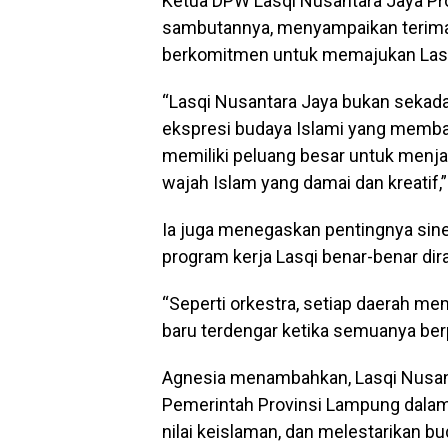
Ketua DPW Lasqi Nusantara Jaya Pr
sambutannya, menyampaikan terima 
berkomitmen untuk memajukan Lasq
“Lasqi Nusantara Jaya bukan sekada
ekspresi budaya Islami yang membangu
memiliki peluang besar untuk men
wajah Islam yang damai dan kreatif,”
Ia juga menegaskan pentingnya sin
program kerja Lasqi benar-benar di
“Seperti orkestra, setiap daerah mem
baru terdengar ketika semuanya ber
Agnesia menambahkan, Lasqi Nusant
Pemerintah Provinsi Lampung dalam
nilai keislaman, dan melestarikan b