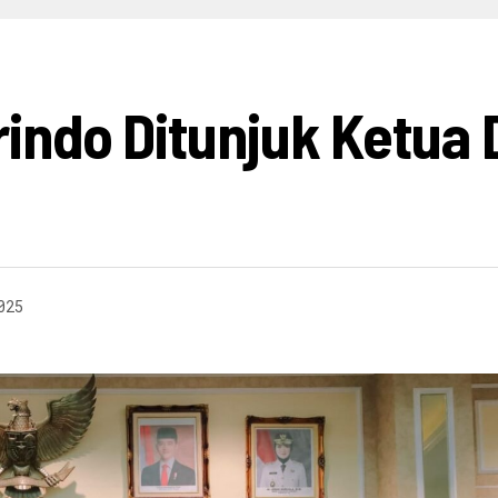
HIBURAN
INFO BISNIS
OPINI
INFO BUDAYA
V
indo Ditunjuk Ketua
025