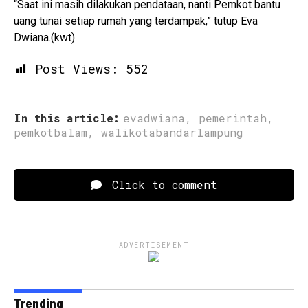
“Saat ini masih dilakukan pendataan, nanti Pemkot bantu
uang tunai setiap rumah yang terdampak,” tutup Eva
Dwiana.(kwt)
Post Views:
552
In this article:
evadwiana
,
pemerintah
,
pemkotbalam
,
walikotabandarlampung
Click to comment
ADVERTISEMENT
Trending