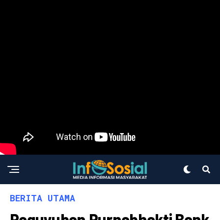
BERITA UTAMA
Paguyuban Purnabhakti Bank