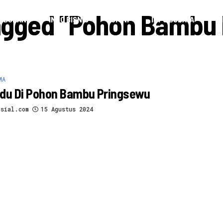
Tagged "Pohon Bambu
HIBURAN
INFO BISNIS
OPINI
INFO BUDAYA
V
MA
ndu Di Pohon Bambu Pringsewu
osial.com
15 Agustus 2024