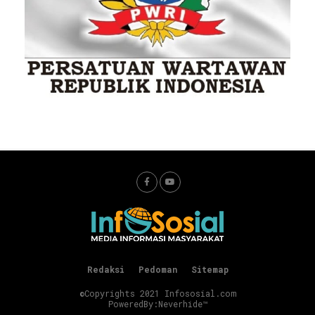
Redaksi
Pedoman
Sitemap
©Copyrights 2021 Infososial.com
PoweredBy:
Neverhide™